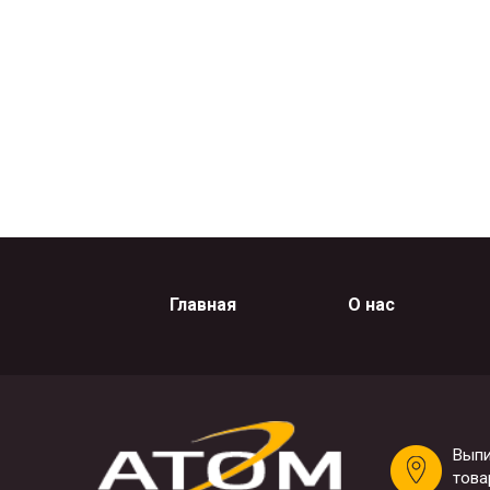
Главная
О нас
Выпи
това