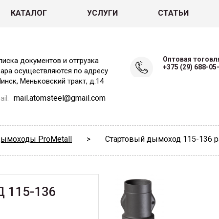
КАТАЛОГ
УСЛУГИ
СТАТЬИ
Оптовая тоговл
писка документов и отгрузка
+375 (29) 688-05
вара осуществляются по адресу
Минск, Меньковский тракт, д.14
mail.atomsteel@gmail.com
il:
ымоходы ProMetall
>
Стартовый дымоход 115-136 
 115-136