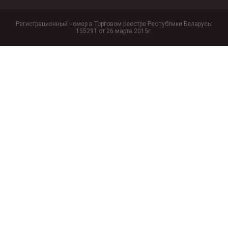
Регистрационный номер в Торговом реестре Республики Беларусь:
155291 от 26 марта 2015г.