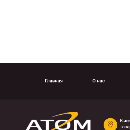
Главная
О нас
Выпи
това