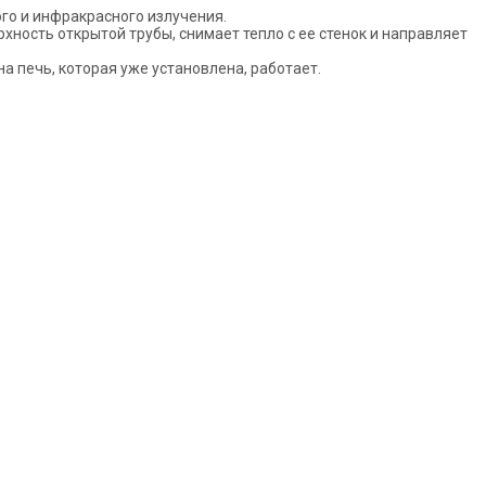
го и инфракрасного излучения.
ность открытой трубы, снимает тепло с ее стенок и направляет
на печь, которая уже установлена, работает.