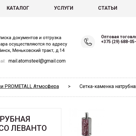
КАТАЛОГ
УСЛУГИ
СТАТЬИ
Оптовая тоговл
писка документов и отгрузка
+375 (29) 688-05
вара осуществляются по адресу
Минск, Меньковский тракт, д.14
mail.atomsteel@gmail.com
il:
чи PROMETALL Атмосфера
>
Сетка-каменка натрубн
ТРУБНАЯ
СО ЛЕВАНТО