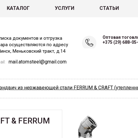
КАТАЛОГ
УСЛУГИ
СТАТЬИ
Оптовая тоговл
писка документов и отгрузка
+375 (29) 688-05
вара осуществляются по адресу
Минск, Меньковский тракт, д.14
mail.atomsteel@gmail.com
il:
эндвич из нержавеющей стали FERRUM & CRAFT (утепленн
FT & FERRUM