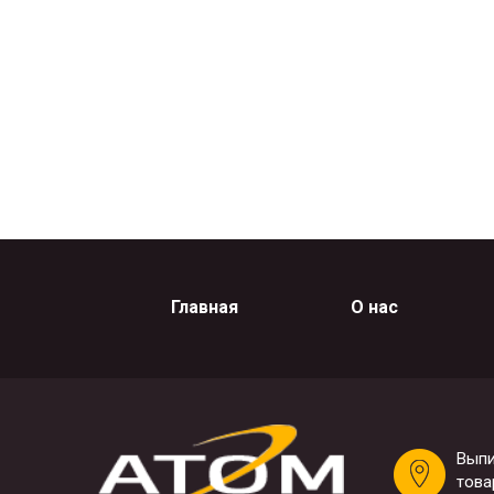
Главная
О нас
Выпи
това