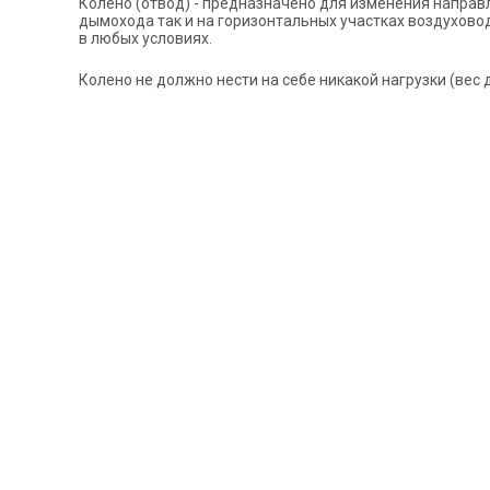
Колено (отвод) - предназначено для изменения направ
дымохода так и на горизонтальных участках воздухово
в любых условиях.
Колено не должно нести на себе никакой нагрузки (вес