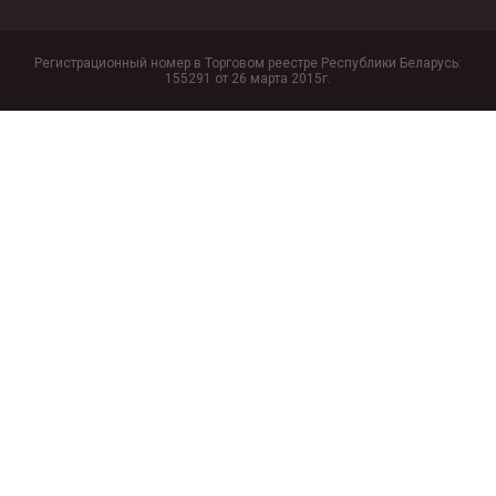
Регистрационный номер в Торговом реестре Республики Беларусь:
155291 от 26 марта 2015г.