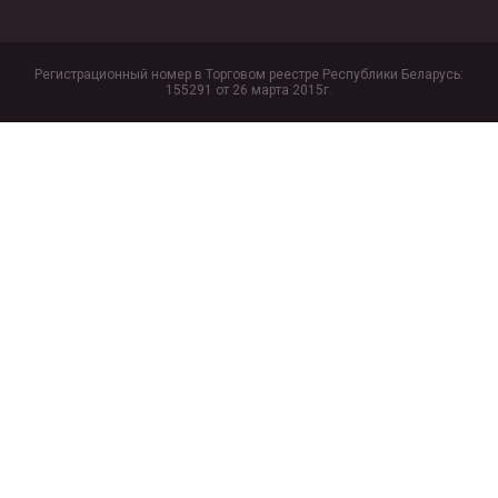
Регистрационный номер в Торговом реестре Республики Беларусь:
155291 от 26 марта 2015г.