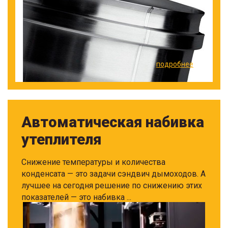
подробнее
Автоматическая набивка
утеплителя
Снижение температуры и количества
конденсата — это задачи сэндвич дымоходов. А
лучшее на сегодня решение по снижению этих
показателей — это набивка ...