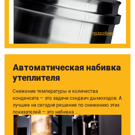
подробнее
Автоматическая набивка
утеплителя
Снижение температуры и количества
конденсата — это задачи сэндвич дымоходов. А
лучшее на сегодня решение по снижению этих
показателей — это набивка ...