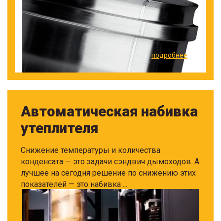
подробнее
Автоматическая набивка
утеплителя
Снижение температуры и количества
конденсата — это задачи сэндвич дымоходов. А
лучшее на сегодня решение по снижению этих
показателей — это набивка ...