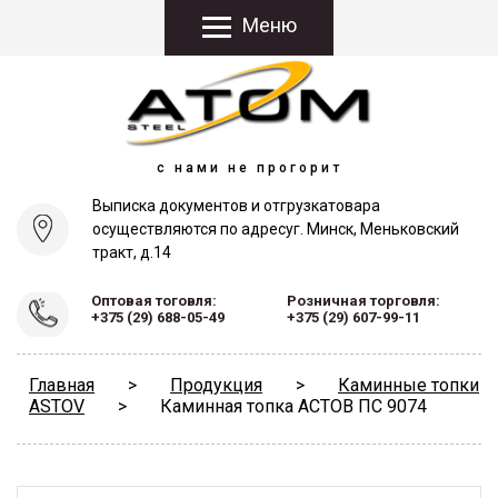
Меню
с нами не прогорит
Выписка документов и отгрузка
товара
осуществляются по адресу
г. Минск, Меньковский
тракт, д.14
Оптовая тоговля:
Розничная торговля:
+375 (29) 688-05-49
+375 (29) 607-99-11
Главная
>
Продукция
>
Каминные топки
ASTOV
>
Каминная топка АСТОВ ПС 9074