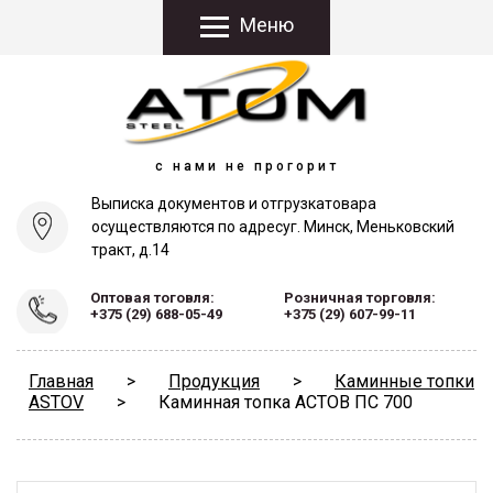
Меню
с нами не прогорит
Выписка документов и отгрузка
товара
осуществляются по адресу
г. Минск, Меньковский
тракт, д.14
Оптовая тоговля:
Розничная торговля:
+375 (29) 688-05-49
+375 (29) 607-99-11
Главная
>
Продукция
>
Каминные топки
ASTOV
>
Каминная топка АСТОВ ПС 700