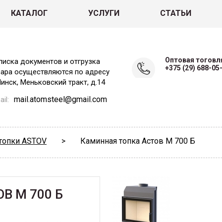
КАТАЛОГ
УСЛУГИ
СТАТЬИ
Оптовая тоговл
писка документов и отгрузка
+375 (29) 688-05
вара осуществляются по адресу
Минск, Меньковский тракт, д.14
mail.atomsteel@gmail.com
il:
топки ASTOV
>
Каминная топка Астов М 700 Б
В М 700 Б