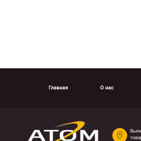
Главная
О нас
Выпи
това