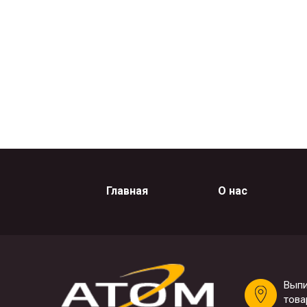
Главная
О нас
Выпи
това