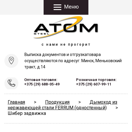
Меню
с нами не прогорит
Выписка документов и отгрузка
товара
осуществляются по адресу
г. Минск, Меньковский
тракт, д.14
Оптовая тоговля:
Розничная торговля:
+375 (29) 688-05-49
+375 (29) 607-99-11
Главная
>
Продукция
>
Дымоход из
нержавеющей стали FERRUM (одностенный)
>
Шибер задвижка