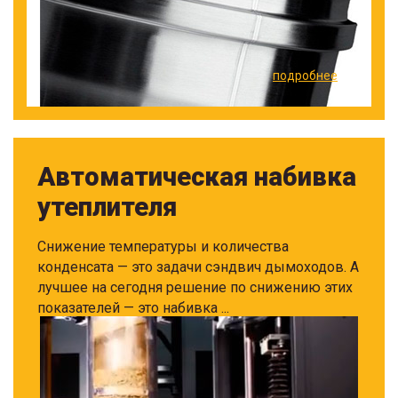
подробнее
Автоматическая набивка
утеплителя
Снижение температуры и количества
конденсата — это задачи сэндвич дымоходов. А
лучшее на сегодня решение по снижению этих
показателей — это набивка ...